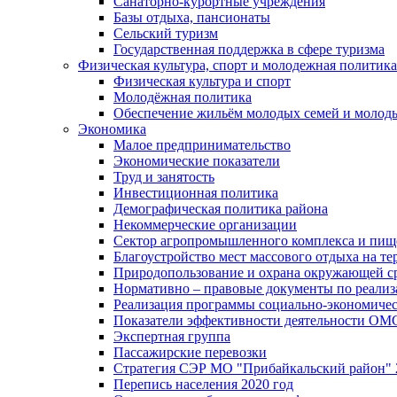
Санаторно-курортные учреждения
Базы отдыха, пансионаты
Сельский туризм
Государственная поддержка в сфере туризма
Физическая культура, спорт и молодежная политика
Физическая культура и спорт
Молодёжная политика
Обеспечение жильём молодых семей и молод
Экономика
Малое предпринимательство
Экономические показатели
Труд и занятость
Инвестиционная политика
Демографическая политика района
Некоммерческие организации
Сектор агропромышленного комплекса и пи
Благоустройство мест массового отдыха на 
Природопользование и охрана окружающей с
Нормативно – правовые документы по реали
Реализация программы социально-экономиче
Показатели эффективности деятельности О
Экспертная группа
Пассажирские перевозки
Стратегия СЭР МО "Прибайкальский район" 2
Перепись населения 2020 год