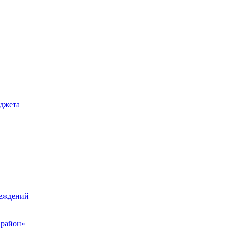
джета
реждений
 район»