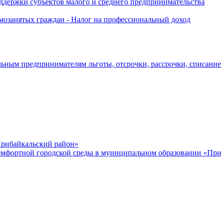
держки субъектов малого и среднего предпринимательства
озанятых граждан - Налог на профессиональный доход
ьным предпринимателям льготы, отсрочки, рассрочки, списани
рибайкальский район»
мфортной городской среды в муниципальном образовании «Приб