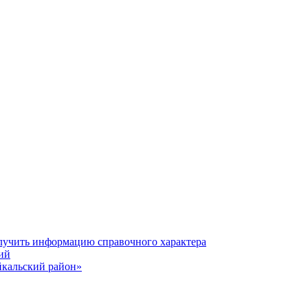
олучить информацию справочного характера
ий
йкальский район»