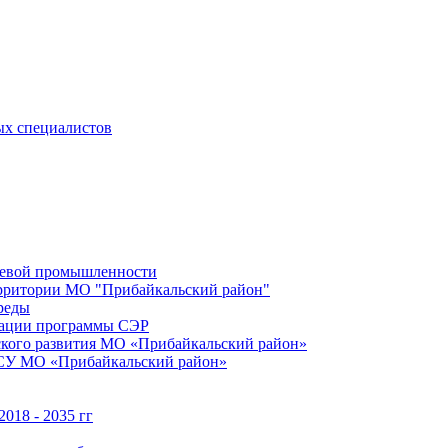
ых специалистов
щевой промышленности
территории МО "Прибайкальский район"
реды
зации программы СЭР
ского развития МО «Прибайкальский район»
МСУ МО «Прибайкальский район»
018 - 2035 гг