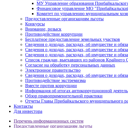
МУ Управление образования Прибайкальског
Финансовое управление МО "Прибайкальски
Комитет по управлению муниципальным хозя
Предоставленные организациям льготы
Конкурсы
Внимание, розыск
Противодействие коррупции
Бесплатное предоставление земельных участков
Сведения о доходах, расходах, об имуществе и об
Сведения о доходах, расходах, об имуществе и об
Сведения о доходах, расходах, об имуществе и обя
Список граждан, выехавших из районов Крайнего 
Согласие на обработку персональных данных
Электронное правительство
Сведения о доходах, расходах, об имуществе и обяз
Противодействие экстремизма
Вместе против коррупции
Информация об итогах антикоррупционной деятель
Обзор правоприменительной практики
Отчеты Главы Прибайкальского муниципального р
Контакты
Для инвестора
Перечень информационных систем
Предоставленные организациям льготы