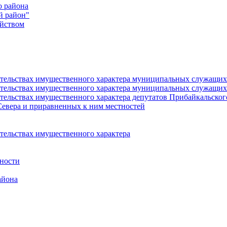
о района
й район"
йством
язательствах имущественного характера муниципальных служащ
язательствах имущественного характера муниципальных служащи
зательствах имущественного характера депутатов Прибайкальско
Севера и приравненных к ним местностей
ательствах имущественного характера
ности
айона