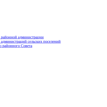
их районной администрации
х администраций сельских поселений
го районного Совета