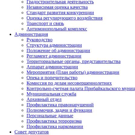
Градостроительная деятельность
Независимая оценка качества
Стандарт развития конкуренции
Оценка регулирующего воздействия
Транспорт и связь
Антимонопольный комплекс
Администрация
Руководство
Структура администрации
Положение об администрации
Регламент администрации
Территориальные органы, представительства
Аппарат администрации
Мероприятия (План работы) администрации
Опека и попечительство
Комиссия по делам несовершеннолетних
Контрольно-счетная палата Прибайкальского муни
Муниципальная служба
Архивный отдел
Профилактика правонарушений
Полномочия, задачи и функции
Персональные данные
Профилактика терроризма
Профилактика наркомании
Совет депутатов