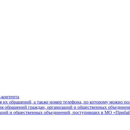
-контента
я их обращений, а также номер телефона, по которому можно п
ния обращений граждан, организаций и общественных объединен
заций и общественных объединений, поступивших в МО «Приба