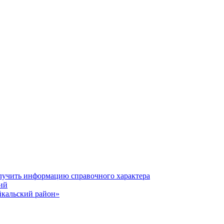
олучить информацию справочного характера
ий
йкальский район»