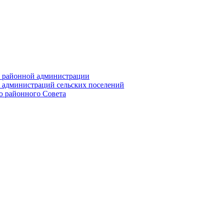
их районной администрации
х администраций сельских поселений
го районного Совета