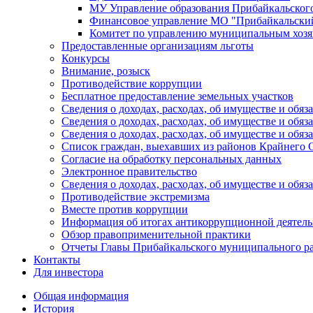
МУ Управление образования Прибайкальског
Финансовое управление МО "Прибайкальски
Комитет по управлению муниципальным хозя
Предоставленные организациям льготы
Конкурсы
Внимание, розыск
Противодействие коррупции
Бесплатное предоставление земельных участков
Сведения о доходах, расходах, об имуществе и об
Сведения о доходах, расходах, об имуществе и об
Сведения о доходах, расходах, об имуществе и обя
Список граждан, выехавших из районов Крайнего 
Согласие на обработку персональных данных
Электронное правительство
Сведения о доходах, расходах, об имуществе и обяз
Противодействие экстремизма
Вместе против коррупции
Информация об итогах антикоррупционной деятель
Обзор правоприменительной практики
Отчеты Главы Прибайкальского муниципального р
Контакты
Для инвестора
Общая информация
История