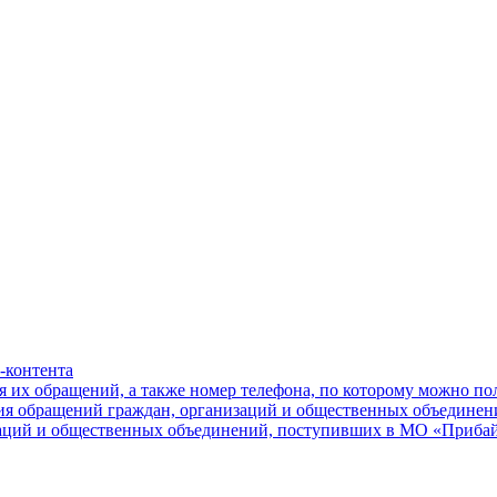
-контента
я их обращений, а также номер телефона, по которому можно п
ния обращений граждан, организаций и общественных объединен
заций и общественных объединений, поступивших в МО «Приба