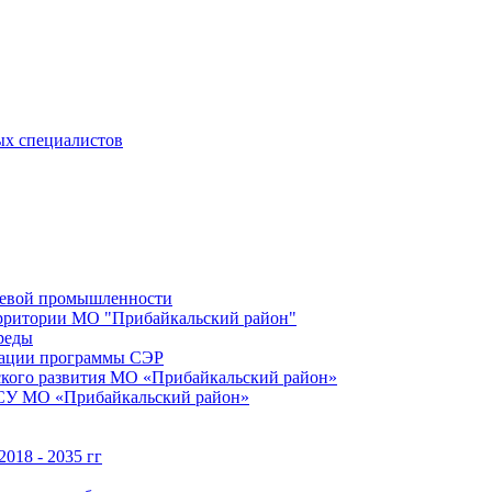
ых специалистов
щевой промышленности
территории МО "Прибайкальский район"
реды
зации программы СЭР
ского развития МО «Прибайкальский район»
МСУ МО «Прибайкальский район»
018 - 2035 гг