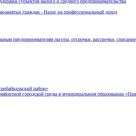
держки субъектов малого и среднего предпринимательства
озанятых граждан - Налог на профессиональный доход
ьным предпринимателям льготы, отсрочки, рассрочки, списани
рибайкальский район»
мфортной городской среды в муниципальном образовании «Приб