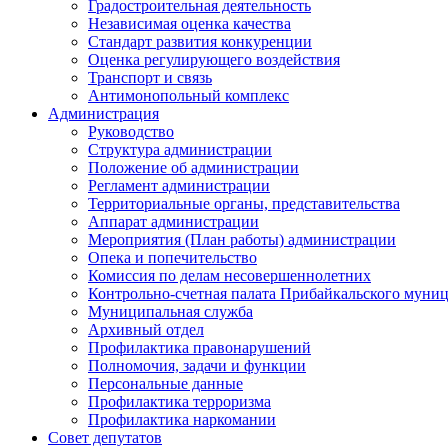
Градостроительная деятельность
Независимая оценка качества
Стандарт развития конкуренции
Оценка регулирующего воздействия
Транспорт и связь
Антимонопольный комплекс
Администрация
Руководство
Структура администрации
Положение об администрации
Регламент администрации
Территориальные органы, представительства
Аппарат администрации
Мероприятия (План работы) администрации
Опека и попечительство
Комиссия по делам несовершеннолетних
Контрольно-счетная палата Прибайкальского муни
Муниципальная служба
Архивный отдел
Профилактика правонарушений
Полномочия, задачи и функции
Персональные данные
Профилактика терроризма
Профилактика наркомании
Совет депутатов