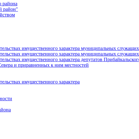
о района
й район"
йством
язательствах имущественного характера муниципальных служащ
язательствах имущественного характера муниципальных служащи
зательствах имущественного характера депутатов Прибайкальско
Севера и приравненных к ним местностей
ательствах имущественного характера
ности
айона