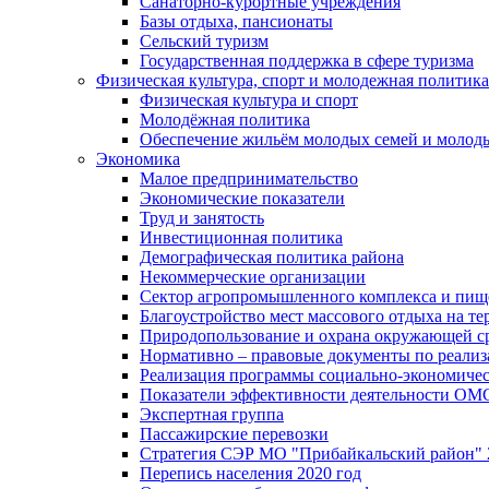
Санаторно-курортные учреждения
Базы отдыха, пансионаты
Сельский туризм
Государственная поддержка в сфере туризма
Физическая культура, спорт и молодежная политика
Физическая культура и спорт
Молодёжная политика
Обеспечение жильём молодых семей и молод
Экономика
Малое предпринимательство
Экономические показатели
Труд и занятость
Инвестиционная политика
Демографическая политика района
Некоммерческие организации
Сектор агропромышленного комплекса и пи
Благоустройство мест массового отдыха на 
Природопользование и охрана окружающей с
Нормативно – правовые документы по реали
Реализация программы социально-экономиче
Показатели эффективности деятельности О
Экспертная группа
Пассажирские перевозки
Стратегия СЭР МО "Прибайкальский район" 2
Перепись населения 2020 год