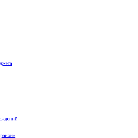
джета
реждений
 район»