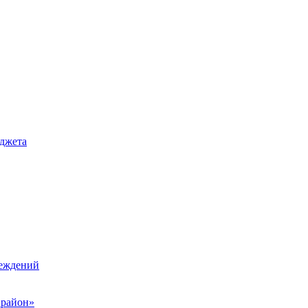
джета
реждений
 район»