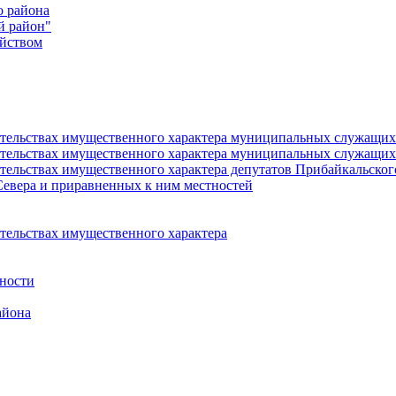
о района
й район"
йством
язательствах имущественного характера муниципальных служащ
язательствах имущественного характера муниципальных служащи
зательствах имущественного характера депутатов Прибайкальско
Севера и приравненных к ним местностей
ательствах имущественного характера
ности
айона