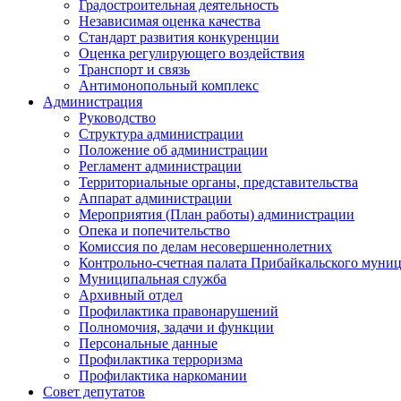
Градостроительная деятельность
Независимая оценка качества
Стандарт развития конкуренции
Оценка регулирующего воздействия
Транспорт и связь
Антимонопольный комплекс
Администрация
Руководство
Структура администрации
Положение об администрации
Регламент администрации
Территориальные органы, представительства
Аппарат администрации
Мероприятия (План работы) администрации
Опека и попечительство
Комиссия по делам несовершеннолетних
Контрольно-счетная палата Прибайкальского муни
Муниципальная служба
Архивный отдел
Профилактика правонарушений
Полномочия, задачи и функции
Персональные данные
Профилактика терроризма
Профилактика наркомании
Совет депутатов