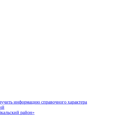
олучить информацию справочного характера
ий
йкальский район»