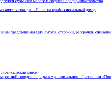
держки субъектов малого и среднего предпринимательства
озанятых граждан - Налог на профессиональный доход
ьным предпринимателям льготы, отсрочки, рассрочки, списани
рибайкальский район»
мфортной городской среды в муниципальном образовании «Приб