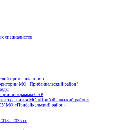
ых специалистов
щевой промышленности
территории МО "Прибайкальский район"
реды
зации программы СЭР
ского развития МО «Прибайкальский район»
МСУ МО «Прибайкальский район»
018 - 2035 гг