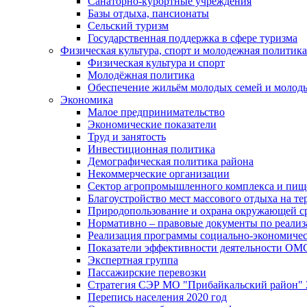
Санаторно-курортные учреждения
Базы отдыха, пансионаты
Сельский туризм
Государственная поддержка в сфере туризма
Физическая культура, спорт и молодежная политика
Физическая культура и спорт
Молодёжная политика
Обеспечение жильём молодых семей и молод
Экономика
Малое предпринимательство
Экономические показатели
Труд и занятость
Инвестиционная политика
Демографическая политика района
Некоммерческие организации
Сектор агропромышленного комплекса и пи
Благоустройство мест массового отдыха на 
Природопользование и охрана окружающей с
Нормативно – правовые документы по реали
Реализация программы социально-экономиче
Показатели эффективности деятельности О
Экспертная группа
Пассажирские перевозки
Стратегия СЭР МО "Прибайкальский район" 2
Перепись населения 2020 год