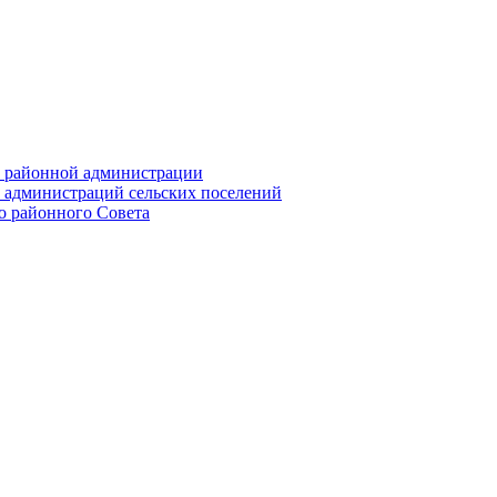
их районной администрации
х администраций сельских поселений
го районного Совета