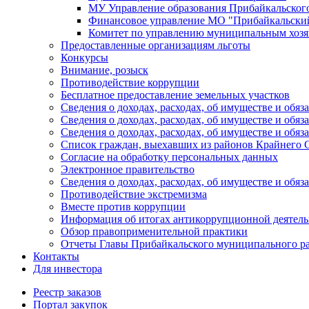
МУ Управление образования Прибайкальског
Финансовое управление МО "Прибайкальски
Комитет по управлению муниципальным хозя
Предоставленные организациям льготы
Конкурсы
Внимание, розыск
Противодействие коррупции
Бесплатное предоставление земельных участков
Сведения о доходах, расходах, об имуществе и об
Сведения о доходах, расходах, об имуществе и об
Сведения о доходах, расходах, об имуществе и обя
Список граждан, выехавших из районов Крайнего 
Согласие на обработку персональных данных
Электронное правительство
Сведения о доходах, расходах, об имуществе и обяз
Противодействие экстремизма
Вместе против коррупции
Информация об итогах антикоррупционной деятель
Обзор правоприменительной практики
Отчеты Главы Прибайкальского муниципального р
Контакты
Для инвестора
Реестр заказов
Портал закупок