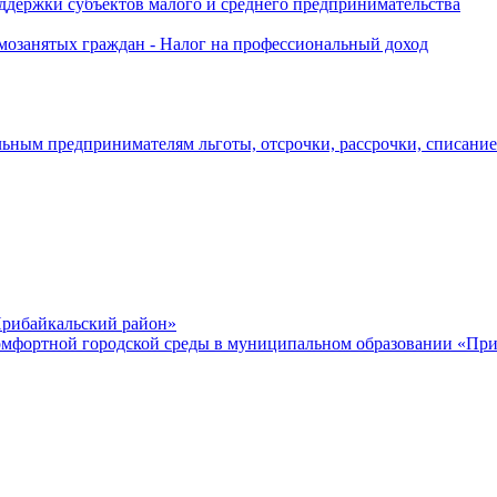
держки субъектов малого и среднего предпринимательства
озанятых граждан - Налог на профессиональный доход
ьным предпринимателям льготы, отсрочки, рассрочки, списани
рибайкальский район»
мфортной городской среды в муниципальном образовании «Приб