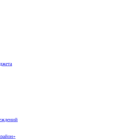
джета
реждений
 район»