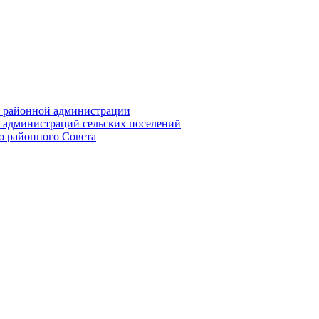
их районной администрации
х администраций сельских поселений
го районного Совета