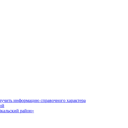
олучить информацию справочного характера
ий
йкальский район»