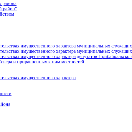
о района
й район"
йством
язательствах имущественного характера муниципальных служащ
язательствах имущественного характера муниципальных служащи
зательствах имущественного характера депутатов Прибайкальско
Севера и приравненных к ним местностей
ательствах имущественного характера
ности
айона