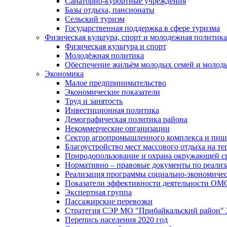
Санаторно-курортные учреждения
Базы отдыха, пансионаты
Сельский туризм
Государственная поддержка в сфере туризма
Физическая культура, спорт и молодежная политика
Физическая культура и спорт
Молодёжная политика
Обеспечение жильём молодых семей и молод
Экономика
Малое предпринимательство
Экономические показатели
Труд и занятость
Инвестиционная политика
Демографическая политика района
Некоммерческие организации
Сектор агропромышленного комплекса и пи
Благоустройство мест массового отдыха на 
Природопользование и охрана окружающей с
Нормативно – правовые документы по реали
Реализация программы социально-экономиче
Показатели эффективности деятельности О
Экспертная группа
Пассажирские перевозки
Стратегия СЭР МО "Прибайкальский район" 2
Перепись населения 2020 год