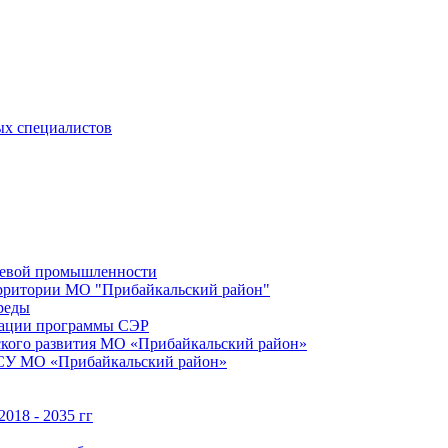
ых специалистов
щевой промышленности
территории МО "Прибайкальский район"
реды
зации программы СЭР
ского развития МО «Прибайкальский район»
МСУ МО «Прибайкальский район»
018 - 2035 гг