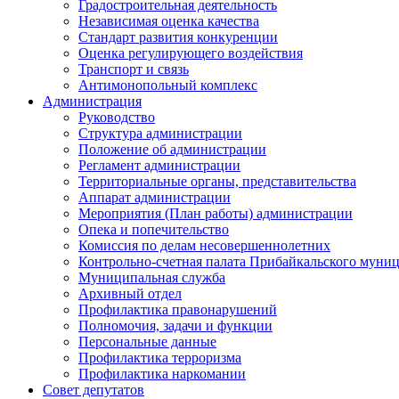
Градостроительная деятельность
Независимая оценка качества
Стандарт развития конкуренции
Оценка регулирующего воздействия
Транспорт и связь
Антимонопольный комплекс
Администрация
Руководство
Структура администрации
Положение об администрации
Регламент администрации
Территориальные органы, представительства
Аппарат администрации
Мероприятия (План работы) администрации
Опека и попечительство
Комиссия по делам несовершеннолетних
Контрольно-счетная палата Прибайкальского муни
Муниципальная служба
Архивный отдел
Профилактика правонарушений
Полномочия, задачи и функции
Персональные данные
Профилактика терроризма
Профилактика наркомании
Совет депутатов