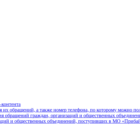
-контента
я их обращений, а также номер телефона, по которому можно п
ния обращений граждан, организаций и общественных объединен
заций и общественных объединений, поступивших в МО «Приба