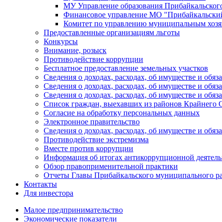
МУ Управление образования Прибайкальског
Финансовое управление МО "Прибайкальски
Комитет по управлению муниципальным хозя
Предоставленные организациям льготы
Конкурсы
Внимание, розыск
Противодействие коррупции
Бесплатное предоставление земельных участков
Сведения о доходах, расходах, об имуществе и об
Сведения о доходах, расходах, об имуществе и об
Сведения о доходах, расходах, об имуществе и обя
Список граждан, выехавших из районов Крайнего 
Согласие на обработку персональных данных
Электронное правительство
Сведения о доходах, расходах, об имуществе и обяз
Противодействие экстремизма
Вместе против коррупции
Информация об итогах антикоррупционной деятель
Обзор правоприменительной практики
Отчеты Главы Прибайкальского муниципального р
Контакты
Для инвестора
Малое предпринимательство
Экономические показатели